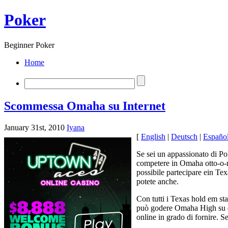
Poker
Beginner Poker
Home
Scommessa Omaha su Internet
January 31st, 2010
Iyana
[
English
|
Deutsch
|
Españo
Se sei un appassionato di Po
competere in Omaha otto-o-me
possibile partecipare ein Te
potete anche.
Con tutti i Texas hold em st
può godere Omaha High su quas
online in grado di fornire. 