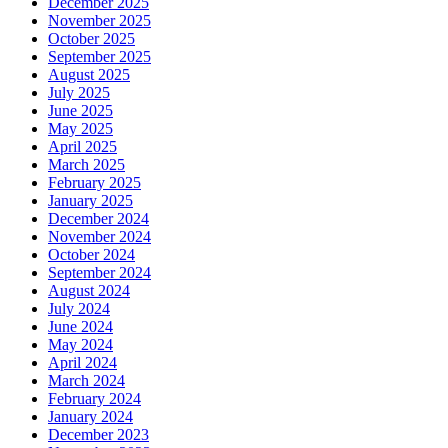
December 2025
November 2025
October 2025
September 2025
August 2025
July 2025
June 2025
May 2025
April 2025
March 2025
February 2025
January 2025
December 2024
November 2024
October 2024
September 2024
August 2024
July 2024
June 2024
May 2024
April 2024
March 2024
February 2024
January 2024
December 2023