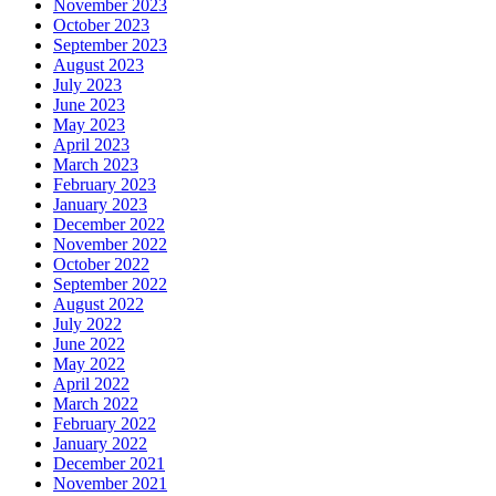
November 2023
October 2023
September 2023
August 2023
July 2023
June 2023
May 2023
April 2023
March 2023
February 2023
January 2023
December 2022
November 2022
October 2022
September 2022
August 2022
July 2022
June 2022
May 2022
April 2022
March 2022
February 2022
January 2022
December 2021
November 2021