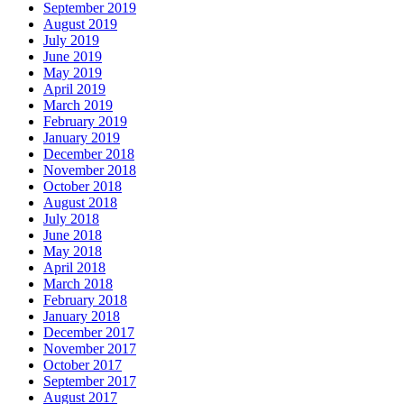
September 2019
August 2019
July 2019
June 2019
May 2019
April 2019
March 2019
February 2019
January 2019
December 2018
November 2018
October 2018
August 2018
July 2018
June 2018
May 2018
April 2018
March 2018
February 2018
January 2018
December 2017
November 2017
October 2017
September 2017
August 2017