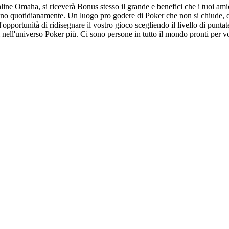
line Omaha, si riceverà Bonus stesso il grande e benefici che i tuoi ami
no quotidianamente. Un luogo pro godere di Poker che non si chiude, di
a l'opportunità di ridisegnare il vostro gioco scegliendo il livello di pu
i nell'universo Poker più. Ci sono persone in tutto il mondo pronti per 